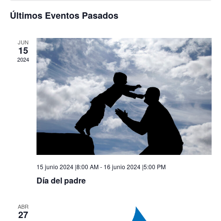
y
Eve
Últimos Eventos Pasados
vistas
de
JUN
15
Evento
2024
15 junio 2024 |8:00 AM
-
16 junio 2024 |5:00 PM
Día del padre
ABR
27