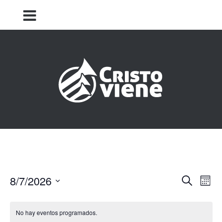
Iglesia Cristo Viene
Navega
Nav
8/7/2026
Buscar
Mes
de
Seleccionar
de
fecha.
vis
búsqu
No hay eventos programados.
de