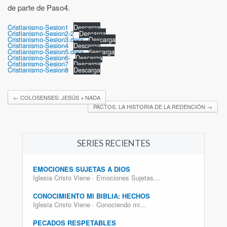
de parte de Paso4.
Cristianismo-Sesion1
Descarga
Cristianismo-Sesion2-2
Descarga
Cristianismo-Sesion3.docx
Descarga
Cristianismo-Sesion4
Descarga
Cristianismo-Sesion5.docx
6escarga
Cristianismo-Sesion6-
Descarga
Cristianismo-Sesion7
Descarga
Cristianismo-Sesion8
Descarga
←
COLOSENSES: JESÚS + NADA
PACTOS. LA HISTORIA DE LA REDENCIÓN
→
SERIES RECIENTES
EMOCIONES SUJETAS A DIOS
Iglesia Cristo Viene · Emociones Sujetas…
CONOCIMIENTO MI BIBLIA: HECHOS
Iglesia Cristo Viene · Conociendo mi…
PECADOS RESPETABLES