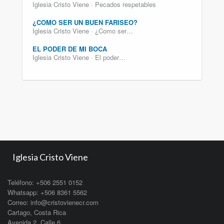
Iglesia Cristo Viene · Pecados respetables
¿COMO SER UN BUEN FARISEO?
Iglesia Cristo Viene · ¿Como ser…
EL PODER DE MI BOCA
Iglesia Cristo Viene · El poder…
Iglesia Cristo Viene
Teléfono: +506 2551 0152
Whatsapp: +506 8361 5562
Correo: info@cristovienecr.com
Cartago, Costa Rica
Avenida 2, Calle 6