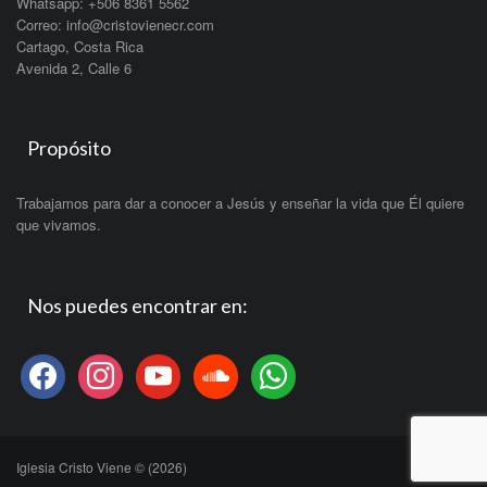
Whatsapp: +506 8361 5562
Correo: info@cristovienecr.com
Cartago, Costa Rica
Avenida 2, Calle 6
Propósito
Trabajamos para dar a conocer a Jesús y enseñar la vida que Él quiere
que vivamos.
Nos puedes encontrar en:
facebook
instagram
youtube
soundcloud
whatsapp
Iglesia Cristo Viene © (2026)