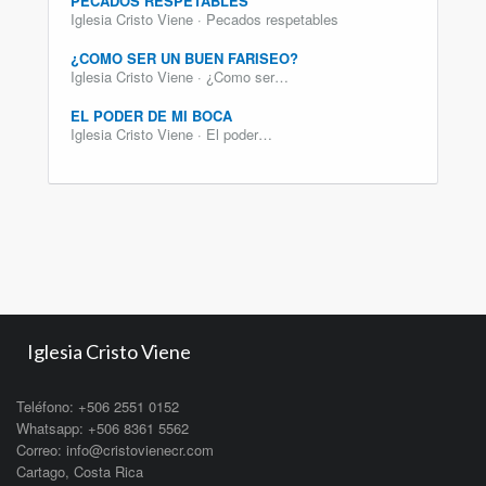
PECADOS RESPETABLES
Iglesia Cristo Viene · Pecados respetables
¿COMO SER UN BUEN FARISEO?
Iglesia Cristo Viene · ¿Como ser…
EL PODER DE MI BOCA
Iglesia Cristo Viene · El poder…
Iglesia Cristo Viene
Teléfono: +506 2551 0152
Whatsapp: +506 8361 5562
Correo: info@cristovienecr.com
Cartago, Costa Rica