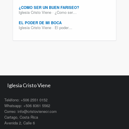
¿COMO SER UN BUEN FARISEO?
Iglesia Cristo Viene · ¿Como ser…
EL PODER DE MI BOCA
Iglesia Cristo Viene · El poder…
Iglesia Cristo Viene
Teléfono: +506 2551 0152
Whatsapp: +506 8361 5562
Correo: info@cristovienecr.com
Cartago, Costa Rica
Avenida 2, Calle 6