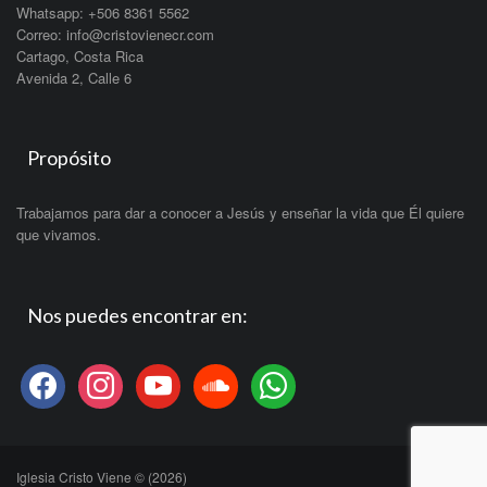
Whatsapp: +506 8361 5562
Correo: info@cristovienecr.com
Cartago, Costa Rica
Avenida 2, Calle 6
Propósito
Trabajamos para dar a conocer a Jesús y enseñar la vida que Él quiere
que vivamos.
Nos puedes encontrar en:
facebook
instagram
youtube
soundcloud
whatsapp
Iglesia Cristo Viene © (2026)