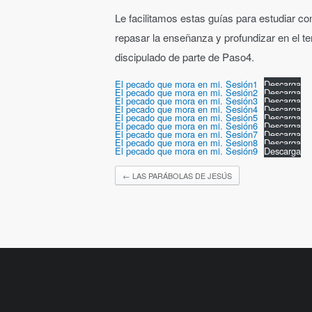
Le facilitamos estas guías para estudiar c
repasar la enseñanza y profundizar en el t
discipulado de parte de Paso4.
El pecado que mora en mi. Sesión1
Descarga
El pecado que mora en mi. Sesión2
Descarga
El pecado que mora en mi. Sesión3
Descarga
El pecado que mora en mi. Sesión4
Descarga
El pecado que mora en mi. Sesión5
Descarga
El pecado que mora en mi. Sesión6
Descarga
El pecado que mora en mi. Sesión7
Descarga
El pecado que mora en mi. Sesion8
Descarga
El pecado que mora en mi. Sesión9
Descarga
←
LAS PARÁBOLAS DE JESÚS