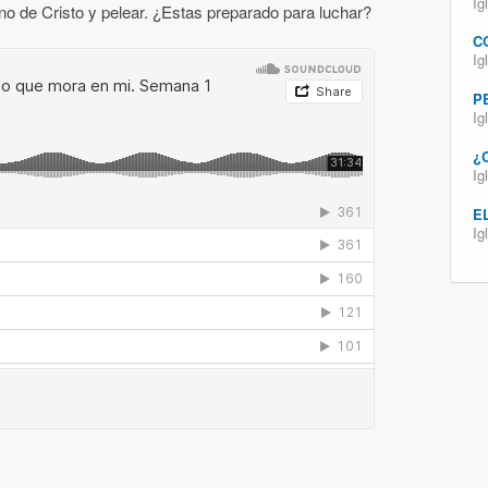
Ig
o de Cristo y pelear. ¿Estas preparado para luchar?
C
Ig
P
Ig
¿
Ig
E
Ig