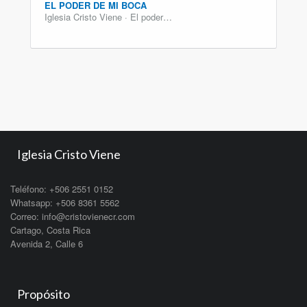
EL PODER DE MI BOCA
Iglesia Cristo Viene · El poder…
Iglesia Cristo Viene
Teléfono: +506 2551 0152
Whatsapp: +506 8361 5562
Correo: info@cristovienecr.com
Cartago, Costa Rica
Avenida 2, Calle 6
Propósito